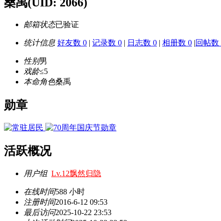
桑禹
(UID: 2066)
邮箱状态
已验证
统计信息
好友数 0
|
记录数 0
|
日志数 0
|
相册数 0
|
回帖数 
性别
男
戏龄
≤5
本命角色
桑禹
勋章
活跃概况
用户组
Lv.12飘然归隐
在线时间
588 小时
注册时间
2016-6-12 09:53
最后访问
2025-10-22 23:53