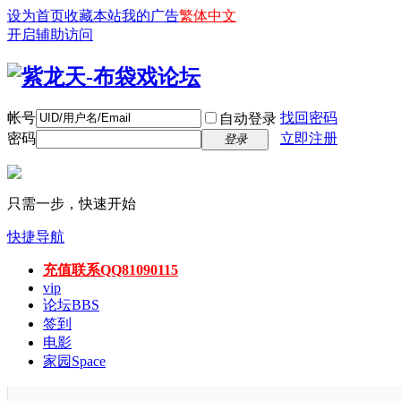
设为首页
收藏本站
我的广告
繁体中文
开启辅助访问
帐号
找回密码
自动登录
密码
立即注册
登录
只需一步，快速开始
快捷导航
充值联系QQ81090115
vip
论坛
BBS
签到
电影
家园
Space