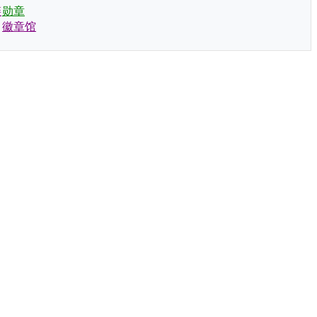
链
勋章
徽章馆