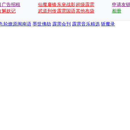
租
广告招租
仙魔鏖锋
东皇战影
超级霹雳
申请友
数
魆妖记
武道列传
霹雳国语
会
其他布袋
相册
戏
九轮燎原闽南语
墨世佛劫
霹雳会刊
霹雳音乐精选
斩魔录