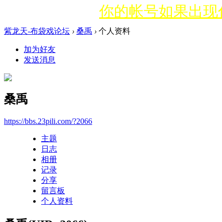
你的帐号如果出现什
紫龙天-布袋戏论坛
›
桑禹
›
个人资料
加为好友
发送消息
桑禹
https://bbs.23pili.com/?2066
主题
日志
相册
记录
分享
留言板
个人资料