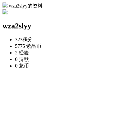
wza2slyy的资料
wza2slyy
323
积分
5775
紫晶币
2
经验
0
贡献
0
龙币