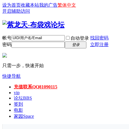
设为首页
收藏本站
我的广告
繁体中文
开启辅助访问
帐号
找回密码
自动登录
密码
立即注册
登录
只需一步，快速开始
快捷导航
充值联系QQ81090115
vip
论坛
BBS
签到
电影
家园
Space