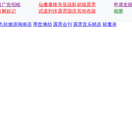
租
广告招租
仙魔鏖锋
东皇战影
超级霹雳
申请友
数
魆妖记
武道列传
霹雳国语
会
其他布袋
相册
戏
九轮燎原闽南语
墨世佛劫
霹雳会刊
霹雳音乐精选
斩魔录