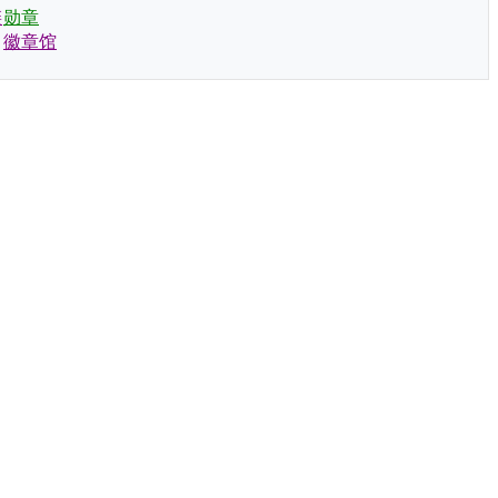
链
勋章
徽章馆