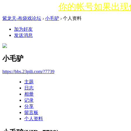
你的帐号如果出现什
紫龙天-布袋戏论坛
›
小毛驴
›
个人资料
加为好友
发送消息
小毛驴
https://bbs.23pili.com/?7739
主题
日志
相册
记录
分享
留言板
个人资料