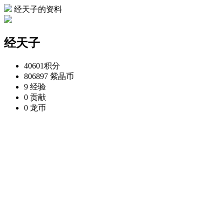
经天子的资料
经天子
40601
积分
806897
紫晶币
9
经验
0
贡献
0
龙币