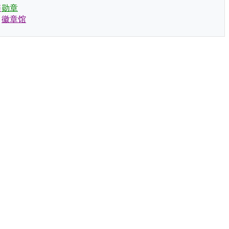
链
勋章
徽章馆