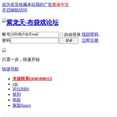
设为首页
收藏本站
我的广告
繁体中文
开启辅助访问
帐号
找回密码
自动登录
密码
立即注册
登录
只需一步，快速开始
快捷导航
充值联系QQ81090115
vip
论坛
BBS
签到
电影
家园
Space