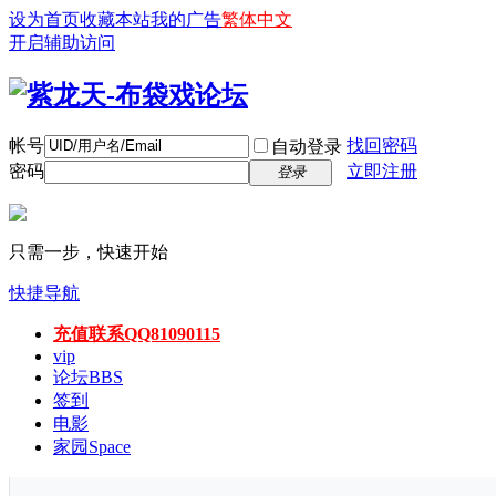
设为首页
收藏本站
我的广告
繁体中文
开启辅助访问
帐号
找回密码
自动登录
密码
立即注册
登录
只需一步，快速开始
快捷导航
充值联系QQ81090115
vip
论坛
BBS
签到
电影
家园
Space