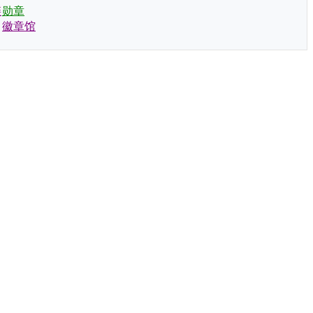
链
勋章
徽章馆