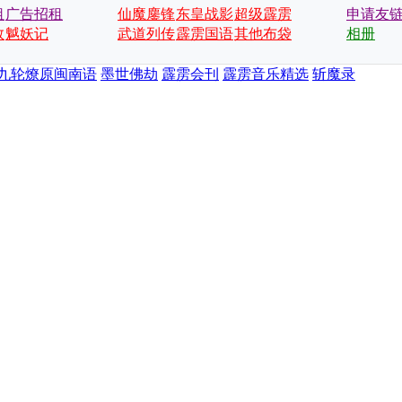
租
广告招租
仙魔鏖锋
东皇战影
超级霹雳
申请友
数
魆妖记
武道列传
霹雳国语
会
其他布袋
相册
戏
九轮燎原闽南语
墨世佛劫
霹雳会刊
霹雳音乐精选
斩魔录