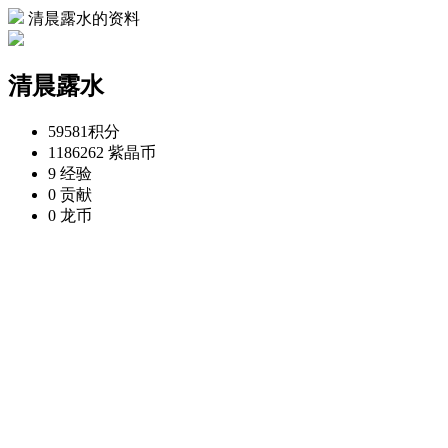
清晨露水的资料
清晨露水
59581
积分
1186262
紫晶币
9
经验
0
贡献
0
龙币