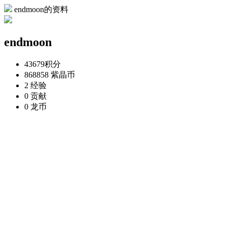
endmoon的资料
endmoon
43679
积分
868858
紫晶币
2
经验
0
贡献
0
龙币