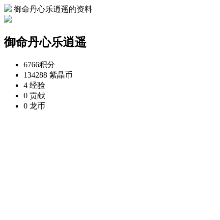
御命丹心乐逍遥的资料
御命丹心乐逍遥
6766
积分
134288
紫晶币
4
经验
0
贡献
0
龙币