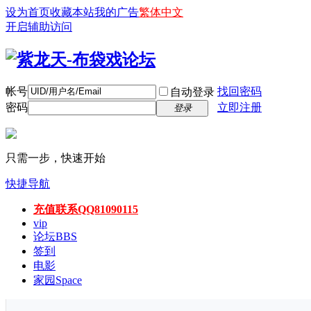
设为首页
收藏本站
我的广告
繁体中文
开启辅助访问
帐号
找回密码
自动登录
密码
立即注册
登录
只需一步，快速开始
快捷导航
充值联系QQ81090115
vip
论坛
BBS
签到
电影
家园
Space