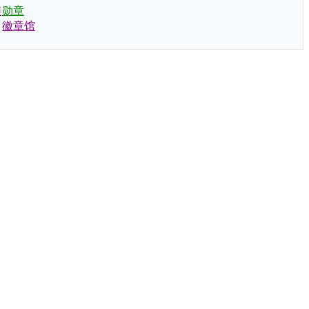
链
勋章
徽章馆