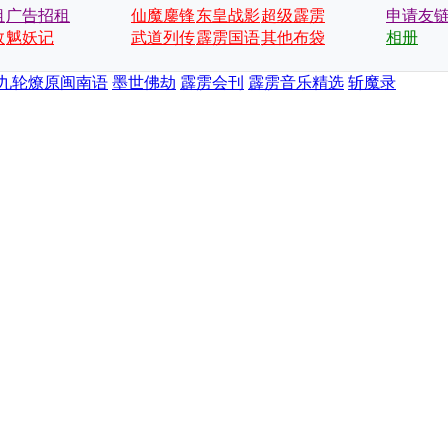
租
广告招租
仙魔鏖锋
东皇战影
超级霹雳
申请友
数
魆妖记
武道列传
霹雳国语
会
其他布袋
相册
戏
九轮燎原闽南语
墨世佛劫
霹雳会刊
霹雳音乐精选
斩魔录