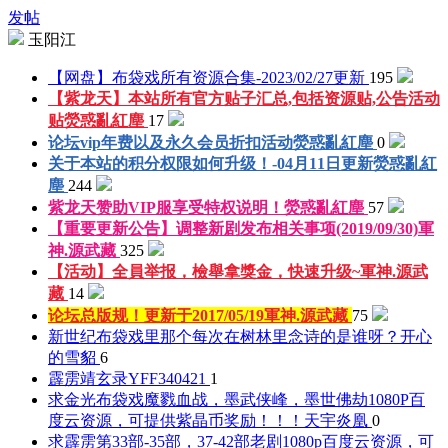
发帖
玉阳江
【网盘】布袋戏所有资源合集-2023/02/27更新
195
【紫龙天】本站所有官方贴子汇总,包括资源贴,公告活动
贴
熒惑亂紅塵
17
论坛vip年费以及永久会员折扣活动
熒惑亂紅塵
0
关于本站的积分权限如何升级！-04月11日更新
熒惑亂紅
塵
244
紫龙天赞助VIP服享受特权说明！
熒惑亂紅塵
57
【重要更新公告】调整新剧发布相关事项(2019/09/30)
軍
神.源武藏
325
【活动】全員举报，檢舉拿獎金，快速升级~
軍神.源武
藏
14
论坛总版规！更新于2017/05/19
軍神.源武藏
75
新世纪布袋戏里那个每次在树林里念诗的是谁呀？
开心
的雪貂
6
霹雳靖玄录
YFF340421
1
求金光布袋戏魔戮血战，墨武侠峰，墨世佛劫1080P百
度云资源，可提供紫晶币奖励！！！
天宇炎凰
0
求霹雳第33部-35部，37-42部老剧1080p百度云资源，可