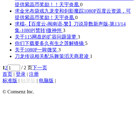
提供紫晶币奖励！！
天宇炎凰
0
求金光布袋戏九龙变和剑影魔踪1080P百度云资源，可
提供紫晶币奖励！
天宇炎凰
0
求檔-【百度云-闽南语-繁】刀说异数新声版-第13/14
集-1080P[禁转]
傲神州
3
关于115网盘的扩容问题
菠萝
3
你们下载要多久
有生之莲解锋镝
5
关于1080P
一眸微笑
3
刀龙传说相关配乐
舞策滔天商君凌
1
1
2
/ 2 页
下一页
首页
|
登录
|
注册
标准版
|
触屏版
|
电脑版
|
© Comsenz Inc.