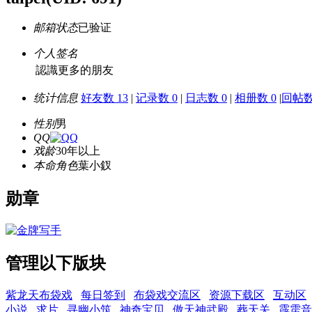
邮箱状态
已验证
个人签名
認識更多的朋友
统计信息
好友数 13
|
记录数 0
|
日志数 0
|
相册数 0
|
回帖数 
性别
男
QQ
戏龄
30年以上
本命角色
葉小釵
勋章
管理以下版块
紫龙天布袋戏
每日签到
布袋戏交流区
资源下载区
互动区
小说
求片
寻幽小筑
神奇宝贝
傲天神武殿
葬天关
霹雳音