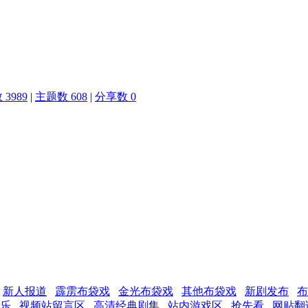
3989
|
主题数 608
|
分享数 0
新人报道
霹雳布袋戏
金光布袋戏
其他布袋戏
新剧发布
布
乐
视频站留言区
高清经典剧集
站内游戏区
抢先看
网贴翻