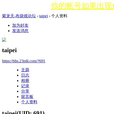
你的帐号如果出现什
紫龙天-布袋戏论坛
›
taipei
›
个人资料
加为好友
发送消息
taipei
https://bbs.23pili.com/?691
主题
日志
相册
记录
分享
留言板
个人资料
taipei
(UID: 691)