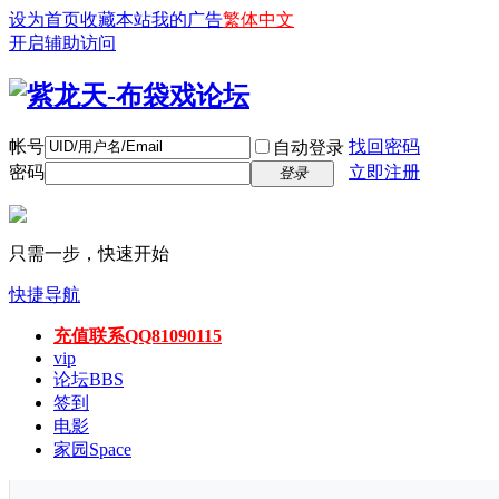
设为首页
收藏本站
我的广告
繁体中文
开启辅助访问
帐号
找回密码
自动登录
密码
立即注册
登录
只需一步，快速开始
快捷导航
充值联系QQ81090115
vip
论坛
BBS
签到
电影
家园
Space