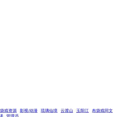
袋戏资源
影视/动漫
琉璃仙境
云渡山
玉阳江
布袋戏同文
译
管理员