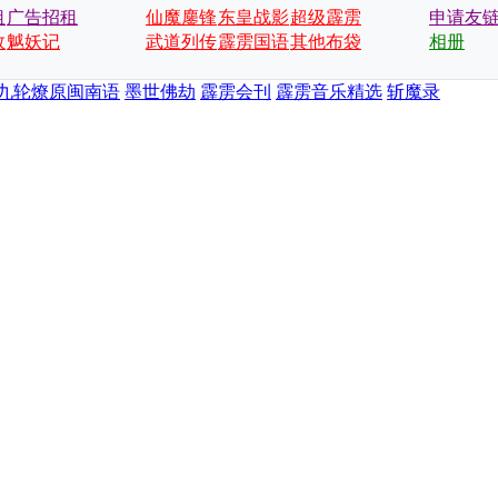
租
广告招租
仙魔鏖锋
东皇战影
超级霹雳
申请友
数
魆妖记
武道列传
霹雳国语
会
其他布袋
相册
戏
九轮燎原闽南语
墨世佛劫
霹雳会刊
霹雳音乐精选
斩魔录