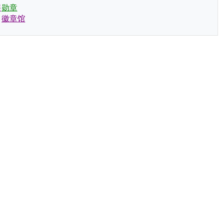
链
勋章
徽章馆