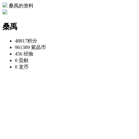
桑禹的资料
桑禹
48817
积分
961389
紫晶币
456
经验
0
贡献
0
龙币