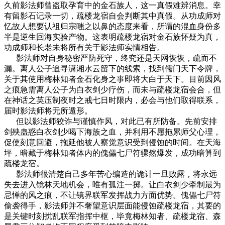
久前影法师曾盗取孕育中的金石族人，这一真假难辨消息。幸
有留影石记录一切，疏楼龙宿自会判断其中真假。从功成师对
忆故人想要认祖归宗嗤之以鼻的态度来看，所谓的混血身份多
半是逆生回海实验产物。这表明疏楼龙宿对金石族怀疑为真，
功成师和长老未将所有关于影法师实情相告。
影法师对自身秘密严防死守，终究还是天网恢恢，疏而不
漏。离人公子追寻潇湘水云留下的线索，找到儒门天下令牌，
关于其使用梅林知者金石化身之事即将大白于天下。目前因风
之痕急需离人公子为白衣剑少疗伤，而未与疏楼龙宿会合，但
在神话之英压制夜时之戒七日时限内，必会与他们取得联系，
届时影法师将无所遁形。
但以影法师狡诈与谨慎作风，对此已有所防备。先前安排
剑殃蛊惑白衣剑少喝下海族之血，并利用不愿拖累师父心理，
促使刻意回避，拖延他被人察觉意识受到侵蚀的时间。在天海
坪，暗藏于梅林知者体内的傀儡七尸符骤然爆发，成功暗算到
疏楼龙宿。
影法师很清楚自己多年苦心编造的诡计一旦败露，将永远
失去进入镜林天地机会，唯有孤注一掷。让白衣剑少牵制最为
忌惮的风之痕，不让镜界联军发挥战力方面优势。傀儡七尸符
偷袭得手，影法师并不奢望意识层面能侵蚀疏楼龙宿，其要的
是关键时刻扰乱联军指挥中枢，毕竟梅林知者、疏楼龙宿、森