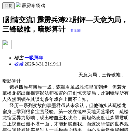
霹雳布袋戏
回复
[剧情交流] 霹雳兵涛22剧评—天意为局，
三锋破帷，暗影算计
看全部
楼主
一吸拜年
收藏
2026-3-31 21:19:11
天意为局，三锋破帷，
暗影算计
镜界四族与海族一战，森墨君虽战胜海皇复朝伊，但若无
疏楼龙宿出面揭穿影法师布置的刀剑惊天骗局，此刻镜界所有
人依然困锁在其谋划多年戏台上而不自知。
经历一系列变故的森墨君虽从未承认，但他确实从疏楼龙
宿身上学到很多宝贵经验。第一次在镜林天地天鉴塔内，疏楼
龙宿受异力影响，现出嗜血王权状态，而坦然态度让森墨君明
白正视自己最不堪一面，才能超脱自我。而这次坚信的世界观
与认知皆被证实是别人一手操弄之结果，内心从轰然倒塌到破