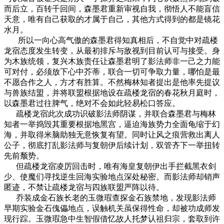
而后立，百转千回间，森墨君重新审视自我，彻悟人不能盲信
天意，唯有自己获取的才属于自己，其他方式得到的都是镜花
水月。
所以一向心高气傲的森墨君得知真相后，不自觉中对疏楼
龙宿态度发生转变，从最初排斥与敌视到目前认可与接受。身
为木族统领，复兴木族责任让森墨君明了影法师非一己之力能
可对付，必须放下心中芥蒂，联合一切可争取力量，哪怕是最
不愿合作之人，方才有胜算。不然梅林知者提出是他率先提议
与兽族结盟，并将联盟根据地设在疏楼龙宿的春花秋月庭时，
以森墨君过往脾气，绝对不会如此轻易松口答应。
疏楼龙宿此次成功识破影法师阴谋，并联合森墨君与梅林
知者一举捣毁其重要根据地黑宫，逼迫海族势力全面龟缩于幻
海，并取得米脑助独无意恢复有望。同时让风之痕营救出离人
公子，彻底打乱影法师与复朝伊后续计划，双管齐下一举扭转
先前颓势。
但疏楼龙宿凌厉回击时，唯有海皇复朝伊出手拦截黑衣剑
少、使魔们寻找逆生回海实验地点深处秘密。而影法师却销声
匿迹，不禁让疏楼龙宿与四族联盟严阵以待。
乔装成金石族长老的玉微瑕查探金石族禁地，发现影法师
早期实验金石傀儡地点，误触机关虽保得性命，却被功成师发
现行踪。玉微瑕急中生智假借忆故人托梦认祖归宗，套取到许