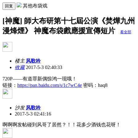
其他布袋戏
回复
[神魔] 師大布研第十七屆公演《焚燁九州
漫烽煙》 神魔布袋戲應援宣傳短片
看全部
楼主
风歌吟
收藏
2017-5-3 02:40:33
720P——有道罪新偶惊鸿一现哦！
链接：
https://pan.baidu.com/s/1c7wC4e
密码：haq8
沙发
风歌吟
2017-5-3 02:41:16
啊啊啊发帖碰到风哥了居然？！！花多少酒钱也花呀！