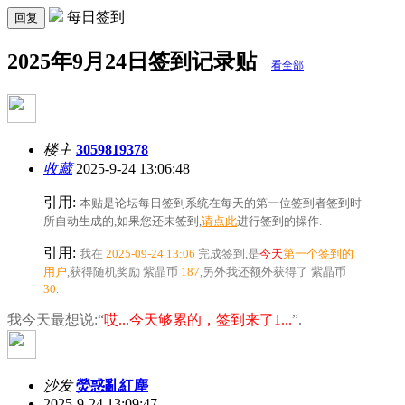
每日签到
回复
2025年9月24日签到记录贴
看全部
楼主
3059819378
收藏
2025-9-24 13:06:48
引用:
本贴是论坛每日签到系统在每天的第一位签到者签到时
所自动生成的,如果您还未签到,
请点此
进行签到的操作.
引用:
我在
2025-09-24 13:06
完成签到,是
今天
第一个签到的
用户
,获得随机奖励
紫晶币
187
,另外我还额外获得了
紫晶币
30
.
我今天最想说:“
哎...今天够累的，签到来了1...
”.
沙发
熒惑亂紅塵
2025-9-24 13:09:47