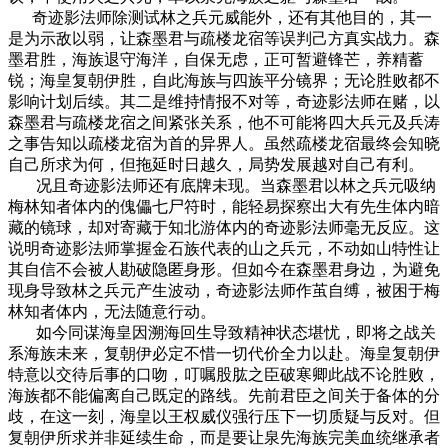
奇迹影法师除测试林之兵元威能外，还有其他目的，其一
是为示敌以弱，让森墨君与疏楼龙宿等误判己方真实战力。森
墨君胜，海族退守海洋，自保无虑，正可暂避锋芒，养精蓄
锐；海皇复朝伊胜，自此海族与四族平分镜界；无论胜败都不
影响计划后续。其二是维持情报不对等，奇迹影法师在赌，以
森墨君与疏楼龙宿之间紧张关系，他不可能将四大兵元及兵涛
之事告知以疏楼龙宿为首的异界人。虽然疏楼龙宿最终会知晓
自己所求为何，但拖延时日越久，局势发展越对自己有利。
况且奇迹影法师还有底牌未现。当森墨君以林之兵元吸纳
梅林知者体内的傀儡七尸符时，能轻易探察出大有先生体内暗
藏的镜球，却对寄藏于知北游体内的奇迹影法师毫无反应。这
说明奇迹影法师掌握金石族代表的山之兵元，不动如山特性让
其自信不会被人勘破隐匿身形。但如今在森墨君身边，为避免
现身导致林之兵元产生波动，奇迹影法师作茧自缚，被困于梅
林知者体内，无法随意行动。
如今同谋海皇因溯海回生导致精神状态堪忧，即将之战关
系海族未来，复朝伊必定不惜一切代价全力以赴。海皇复朝伊
特意以交待后事的口吻，叮嘱股肱之臣破寒卿此战不论胜败，
海族都不能偏离自己既定的路线。先前君臣之间关于备体的分
歧，在这一刻，海皇以王权威仪强行压下一切质疑与反对。但
复朝伊所求并非延续生命，而是要让泉先海族完美血统继承者