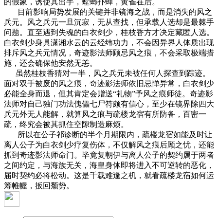
的假象，诱使其出手，螳螂扑蝉，黄雀在后。
目前影响局势发展的关键并非镜海之战，而是消失的风之
兵元。风之兵元一旦沉寂，无从查找，但承载人选却是最棘手
问题。直至遇到失魂的白衣剑少，桂枝香方才决定藏匿人选。
白衣剑少身具潇湘水云的云经纬功力，不会因异界人体质出现
排斥风之兵元情况，奇迹影法师顾忌风之痕，不会采取极端措
施，还会确保他安然无恙。
虽然桂枝香猜对一半，风之兵元未被任何人探查到踪迹。
面对双手被废的风之痕，奇迹影法师依旧忌惮异常，白衣剑少
必能全身而退，但其肯定会赠送“礼物”予风之痕师徒。奇迹影
法师对自己独门功法傀儡七尸符颇有信心，至少在镜界除四大
兵元外无人能解，就算风之痕与疏楼龙宿有所防备，百密一
疏，终究会被其抓住空隙制造麻烦。
所以在公子祁诊断的半个月期限内，疏楼龙宿如能及时让
离人公子为白衣剑少疗复伤体，不仅解风之痕后顾之忧，还能
抓到奇迹影法师命门。毕竟复朝伊与离人公子的契约属于两者
之间约定，与海族无关，海皇身体即将进入不可逆转的恶化，
届时契约必将松动。这是千载难逢之机，就看疏楼龙宿如何运
筹帷幄，扳回颓势。