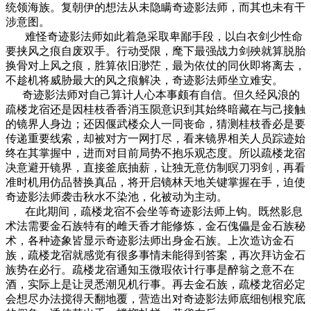
统领海族。复朝伊的想法从未隐瞒奇迹影法师，而其也未有干
涉意图。
难怪奇迹影法师如此着急采取卑鄙手段，以白衣剑少性命
要挟风之痕自废双手。行动受限，麾下最强战力剑殃就算脱胎
换骨对上风之痕，胜算依旧渺茫，最为依仗的同伙即将离去，
不趁机将威胁最大的风之痕解决，奇迹影法师坐立难安。
奇迹影法师对自己算计人心本事颇有自信。但久经风浪的
疏楼龙宿还是因桂枝香香消玉陨意识到其始终暗藏在与己接触
的镜界人身边；还因偃武楼众人一同丧命，猜测桂枝香必是要
传递重要线索，却被对方一网打尽，看来镜界相关人员踪迹始
终在其掌握中，进而对目前局势不抱乐观态度。所以疏楼龙宿
决意避开镜界，直接釜底抽薪，让独无意仿制暝刀羽剑，再看
准时机用仿品替换真品，将开启镜林天地关键掌握在手，迫使
奇迹影法师袭击秋水不染池，化被动为主动。
在此期间，疏楼龙宿不会坐等奇迹影法师上钩。既然影息
术法需要金石族特有的雌天香才能修炼，金石傀儡是金石族秘
术，各种迹象皆显示奇迹影法师出身金石族。上次造访金石
族，疏楼龙宿就感觉有很多事情未能得到答案，再次拜访金石
族势在必行。疏楼龙宿通知玉微瑕依计行事是醉翁之意不在
酒，实际上是让灵悉潮见机行事。再去金石族，疏楼龙宿必定
会想尽办法搅得天翻地覆，营造出对奇迹影法师底细刨根究底