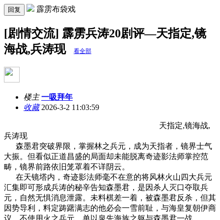
霹雳布袋戏
回复
[剧情交流] 霹雳兵涛20剧评—天指定,镜
海战,兵涛现
看全部
楼主
一吸拜年
收藏
2026-3-2 11:03:59
天指定,镜海战,
兵涛现
森墨君突破界限，掌握林之兵元，成为天指者，镜界士气
大振。但看似正道昌盛的局面却未能脱离奇迹影法师掌控范
畴，镜界前路依旧笼罩着不详阴云。
在天镜塔内，奇迹影法师毫不在意的将风林火山四大兵元
汇集即可形成兵涛的秘辛告知森墨君，是因杀人灭口夺取兵
元，自然无惧消息泄露。未料棋差一着，被森墨君反杀，但其
因势导利，料定踌躇满志的他必会一雪前耻，与海皇复朝伊商
议，不使用火之兵元，单以泉先海族之躯与森墨君一战。