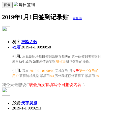
每日签到
回复
2019年1月1日签到记录贴
看全部
楼主
神論之歌
收藏
2019-1-1 00:00:58
引用:
本贴是论坛每日签到系统在每天的第一位签到者签到时
所自动生成的,如果您还未签到,
请点此
进行签到的操作.
引用:
我在
2019-01-01 00:00
完成签到,是
今天
第一个签到的
用户
,获得随机奖励
紫晶币
94
,另外我还额外获得了
紫晶币
30
.
我今天最想说:“
该会员没有填写今日想说内容.
”.
沙发
天宇炎凰
2019-1-1 00:02:11